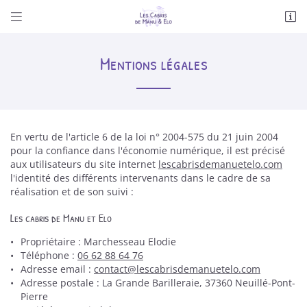


La Grande Barilleraie
37360 Neuillé-Pont-Pierre
06 62 88 64 76
Mentions légales
En vertu de l'article 6 de la loi n° 2004-575 du 21 juin 2004
pour la confiance dans l'économie numérique, il est précisé
aux utilisateurs du site internet
lescabrisdemanuetelo.com
l'identité des différents intervenants dans le cadre de sa
réalisation et de son suivi :
Adresse email de réception

Les cabris de Manu et Elo
Propriétaire : Marchesseau Elodie
Recopier le code ci-contre

Téléphone :
06 62 88 64 76
Adresse email :
Rafraîchir le captcha

Adresse postale : La Grande Barilleraie, 37360 Neuillé-Pont-
Pierre