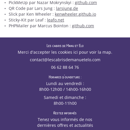
PickMeUp par Nazar Mokrynskyi :
github.com
QR Code par Lars Jung :
larsjung.de
Slick par Ken Wheeler :
kenwheeler.github.io
Sticky-Kit par Leaf :
leafo.net
PHPMailer par Marcus Bointon :
github.com
Les cabris de Manu et Elo
Merci d'accepter les cookies
ici
pour voir la map.
06 62 88 64 76
Horaires d'ouverture :
Lundi au vendredi :
8h00-12h00 / 14h00-16h00
Samedi et dimanche :
8h00-11h00
Restez informés
Tenez vous informés de nos
dernières offres et actualités