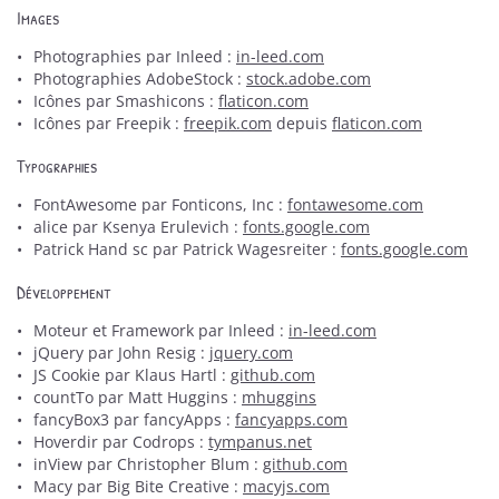
Images
LES FROMAGES
Photographies par Inleed :
in-leed.com
Photographies AdobeStock :
stock.adobe.com
06 62 88 64 7
S ENGAGEMENTS
Icônes par Smashicons :
flaticon.com
Icônes par Freepik :
freepik.com
depuis
flaticon.com
NOS PRODUITS
Typographies
AVIS
FontAwesome par Fonticons, Inc :
fontawesome.com
alice par Ksenya Erulevich :
fonts.google.com
Restez inform
Patrick Hand sc par Patrick Wagesreiter :
fonts.google.com
ACTUALITÉS
Inscription Newsle
Développement
CONTACT
Moteur et Framework par Inleed :
in-leed.com
jQuery par John Resig :
jquery.com
JS Cookie par Klaus Hartl :
github.com
countTo par Matt Huggins :
mhuggins
fancyBox3 par fancyApps :
fancyapps.com
Hoverdir par Codrops :
tympanus.net
inView par Christopher Blum :
github.com
Macy par Big Bite Creative :
macyjs.com