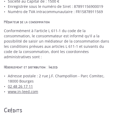
Société au Capital de : 1500 €
Enregistrée sous le numéro de Siret : 87891156900019
Numéro de TVA intracommunautaire : FR15878911569
Médiateur de la consommation
En cochant cette case, vous consentez à recevoir nos propositions commerciales à
l'adresse email indiqué ci-dessus. Vous pouvez vous désinscrire à tout moment en
Conformément à l'article L 611-1 du code de la
utilisant
le formulaire de désinscription
.
consommation, le consommateur est informé qu'il a la
possibilité de saisir un médiateur de la consommation dans
Inscription
les conditions prévues aux articles L 611-1 et suivants du
code de la consommation, dont les coordonnées
administratives sont :
Hébergement et distribution : Inleed
Adresse postale : 2 rue J.F. Champollion - Parc Comitec,
18000 Bourges
02 48 26 17 11
www.in-leed.com
Crédits
ACCUEIL
Une question ?