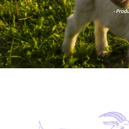
Recopier le code ci-contre

Rafraîchir le captcha

En cochant cette case, vous consentez à recevoir nos propositions
commerciales à l'adresse email indiqué ci-dessus. Vous pouvez vou
désinscrire à tout moment en utilisant
le formulaire de désinscripti
Inscription