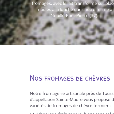
fromages, avec le lait transformé sur plac
moulés à la louche dans notre ferme à
Neuillé-Pont-Pierre (37).
Nos fromages de chèvres
Notre fromagerie artisanale près de Tours
d'appellation Sainte-Maure vous propose d
variétés de fromages de chèvre fermier :