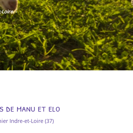
is de manu et elo
er Indre-et-Loire (37)