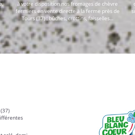
e,
à votre disposition nos fromages de chèvre
fermiers en vente directe à la ferme près de
s
Tours (37) : bûches, crottins, faisselles...
 (37)
ifférentes