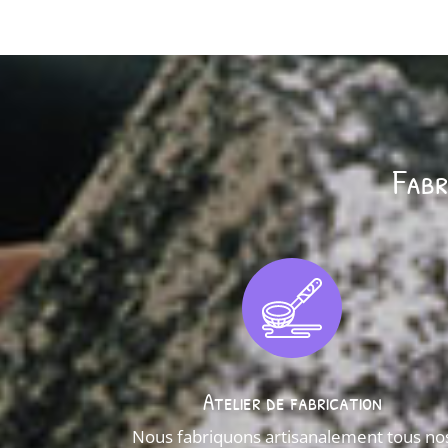
Fabr
Atelier de fabrication
Nous fabriquons artisanalement tous no