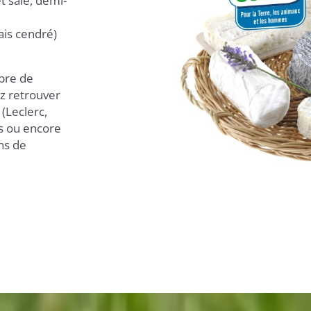
t salé, demi-
rais cendré)
mbre de
ez retrouver
(Leclerc,
s ou encore
ns de