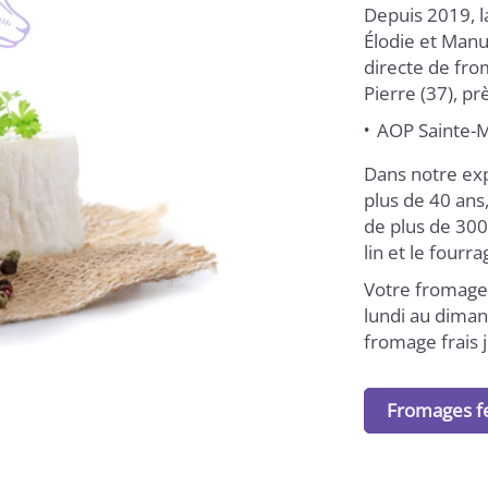
Depuis 2019, l
Élodie et Manu
directe de fro
Pierre (37), pr
AOP Sainte-
Dans notre exp
plus de 40 ans
de plus de 300
lin et le fourr
Votre fromager
lundi au diman
fromage frais 
Fromages f