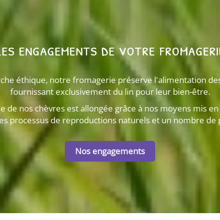
Les engagements de votre fromageri
he éthique, notre fromagerie préserve l'alimentation des
fournissant exclusivement du lin pour leur bien-être.
ie de nos chèvres est allongée grâce à nos moyens mis en 
es processus de reproductions naturels et un nombre de 
Nos engagements