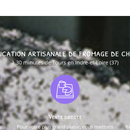
ication artisanale de fromage de c
à 30 minutes de Tours en Indre-et-Loire (37)
Vente directe
s
Pour votre plus grand plaisir, nous mettons
R