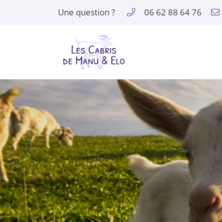
Une question ?
06 62 88 64 76
La Grande Barilleraie
37360 Neuillé-Pont-Pierre
06 62 88 64 76
Adresse email de réception
